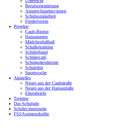
Unterricht
Berufsorientierung
Ansprechpartner:innen
Schulsozialarbeit
Förderverein
Projekte
Caub-Biotop
Hansagarten
Mädchenfußball
Schalketraining
Schülerband
Schülercafé
Schulgottesdienste
Schulobst
Sportwoche
Aktuelles
Neues aus der Caubstraße
Neues aus der Hansastraße
Elternbriefe
Termine
Das Schuljahr
Schüler:innenseite
FSJ/Assistenzkräfte